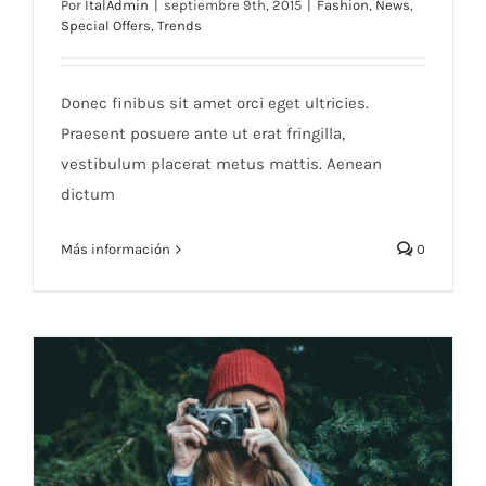
Por
ItalAdmin
|
septiembre 9th, 2015
|
Fashion
,
News
,
Special Offers
,
Trends
Duis ac massa semper maximus
Donec finibus sit amet orci eget ultricies.
Praesent posuere ante ut erat fringilla,
vestibulum placerat metus mattis. Aenean
dictum
Más información
0