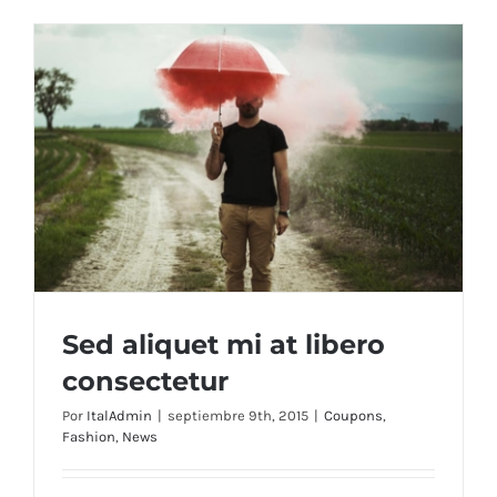
Sed aliquet mi at libero
consectetur
Por
ItalAdmin
|
septiembre 9th, 2015
|
Coupons
,
Fashion
,
News
Sed aliquet mi at libero consectetur