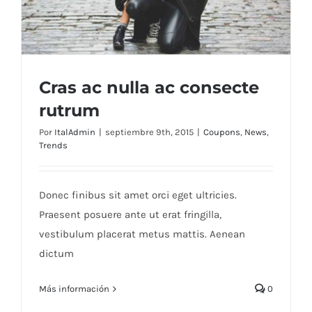
Cras ac nulla ac consecte
rutrum
Por
ItalAdmin
|
septiembre 9th, 2015
|
Coupons
,
News
,
Trends
Cras ac nulla ac consecte rutrum
Donec finibus sit amet orci eget ultricies.
Praesent posuere ante ut erat fringilla,
vestibulum placerat metus mattis. Aenean
dictum
Más información
0