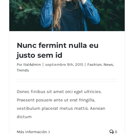
Nunc fermint nulla eu
justo sem id
Por
ItalAdmin
|
septiembre 9th, 2015
|
Fashion
,
News
,
Trends
Nunc fermint nulla eu justo sem id
Donec finibus sit amet orci eget ultricies.
Praesent posuere ante ut erat fringilla,
vestibulum placerat metus mattis. Aenean
dictum
Más información
0