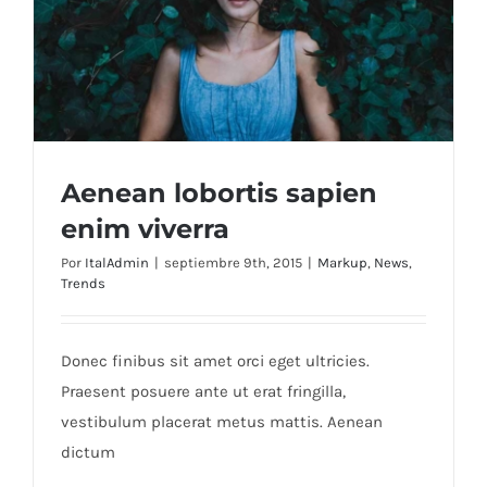
Aenean lobortis sapien
enim viverra
Por
ItalAdmin
|
septiembre 9th, 2015
|
Markup
,
News
,
Trends
Aenean lobortis sapien enim viverra
Donec finibus sit amet orci eget ultricies.
Praesent posuere ante ut erat fringilla,
vestibulum placerat metus mattis. Aenean
dictum