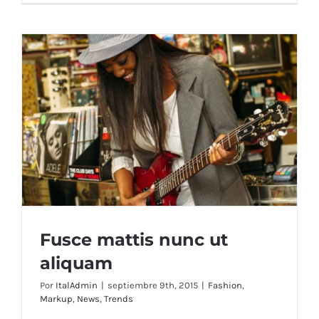
Fusce mattis nunc ut
aliquam
Por
ItalAdmin
|
septiembre 9th, 2015
|
Fashion
,
Markup
,
News
,
Trends
Fusce mattis nunc ut aliquam