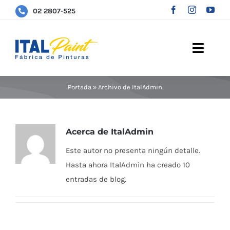
Saltar
02 2807-525
al
contenido
Toggle
Naviga
Quienes Somos
Portada
»
Archivo de ItalAdmin
Productos
Acerca de
ItalAdmin
Contactos
Este autor no presenta ningún detalle.
Hasta ahora ItalAdmin ha creado 10
entradas de blog.