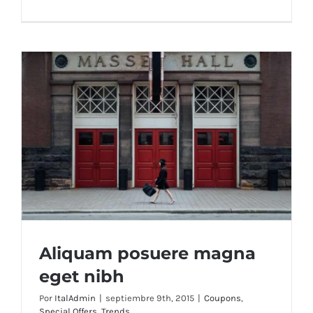
Aliquam posuere magna
eget nibh
Por
ItalAdmin
|
septiembre 9th, 2015
|
Coupons
,
Special Offers
,
Trends