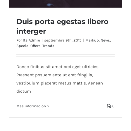
Duis porta egestas libero
interger
Por
ItalAdmin
|
septiembre 9th, 2015
|
Markup
,
News
,
Special Offers
,
Trends
Duis porta egestas libero interger
Donec finibus sit amet orci eget ultricies.
Praesent posuere ante ut erat fringilla,
vestibulum placerat metus mattis. Aenean
dictum
Más información
0