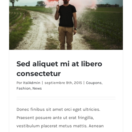
Sed aliquet mi at libero
consectetur
Por
ItalAdmin
|
septiembre 9th, 2015
|
Coupons
,
Fashion
,
News
Sed aliquet mi at libero consectetur
Donec finibus sit amet orci eget ultricies.
Praesent posuere ante ut erat fringilla,
vestibulum placerat metus mattis. Aenean