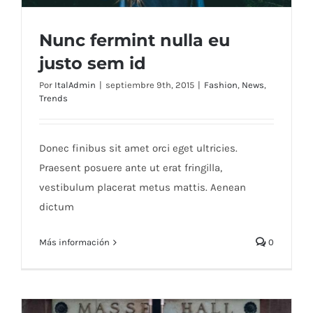
Nunc fermint nulla eu
justo sem id
Por
ItalAdmin
|
septiembre 9th, 2015
|
Fashion
,
News
,
Trends
Nunc fermint nulla eu justo sem id
Donec finibus sit amet orci eget ultricies.
Praesent posuere ante ut erat fringilla,
vestibulum placerat metus mattis. Aenean
dictum
Más información
0