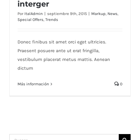
interger
Por
ItalAdmin
|
septiembre 9th, 2015
|
Markup
,
News
,
Special Offers
,
Trends
Duis porta egestas libero interger
Donec finibus sit amet orci eget ultricies.
Praesent posuere ante ut erat fringilla,
vestibulum placerat metus mattis. Aenean
dictum
Más información
0
Buscar: