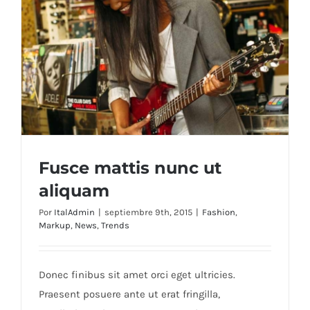
Fusce mattis nunc ut
aliquam
Por
ItalAdmin
|
septiembre 9th, 2015
|
Fashion
,
Markup
,
News
,
Trends
Fusce mattis nunc ut aliquam
Donec finibus sit amet orci eget ultricies.
Praesent posuere ante ut erat fringilla,