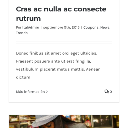
Cras ac nulla ac consecte
rutrum
Por
ItalAdmin
|
septiembre 9th, 2015
|
Coupons
,
News
,
Trends
Cras ac nulla ac consecte rutrum
Donec finibus sit amet orci eget ultricies.
Praesent posuere ante ut erat fringilla,
vestibulum placerat metus mattis. Aenean
dictum
Más información
0