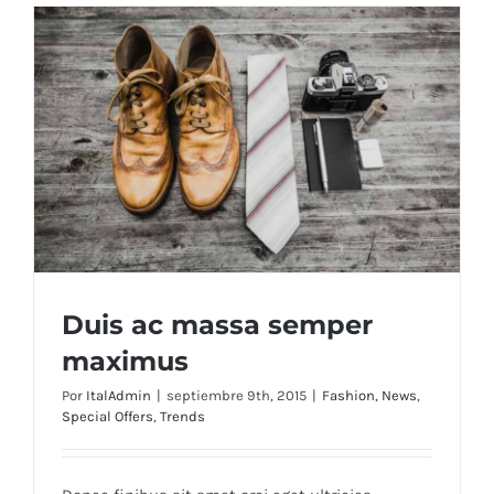
Duis ac massa semper
maximus
Por
ItalAdmin
|
septiembre 9th, 2015
|
Fashion
,
News
,
Special Offers
,
Trends
Duis ac massa semper maximus