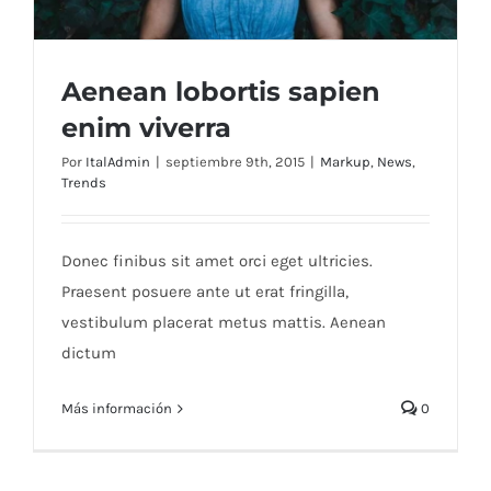
Aenean lobortis sapien
enim viverra
Por
ItalAdmin
|
septiembre 9th, 2015
|
Markup
,
News
,
Trends
Aenean lobortis sapien enim viverra
Donec finibus sit amet orci eget ultricies.
Praesent posuere ante ut erat fringilla,
vestibulum placerat metus mattis. Aenean
dictum
Más información
0