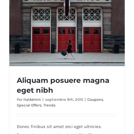
Aliquam posuere magna
eget nibh
Por
ItalAdmin
|
septiembre 9th, 2015
|
Coupons
,
Special Offers
,
Trends
Aliquam posuere magna eget nibh
Donec finibus sit amet orci eget ultricies.