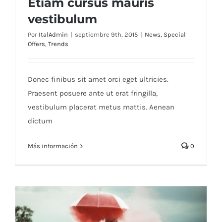
Etiam cursus mauris
vestibulum
Por
ItalAdmin
|
septiembre 9th, 2015
|
News
,
Special
Offers
,
Trends
Etiam cursus mauris vestibulum
Donec finibus sit amet orci eget ultricies.
Praesent posuere ante ut erat fringilla,
vestibulum placerat metus mattis. Aenean
dictum
Más información
0