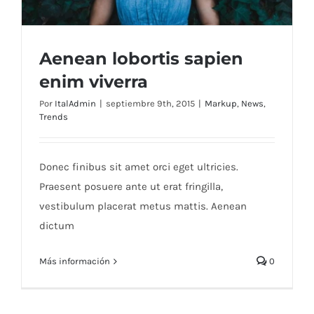
Aenean lobortis sapien
enim viverra
Por
ItalAdmin
|
septiembre 9th, 2015
|
Markup
,
News
,
Trends
Aenean lobortis sapien enim viverra
Donec finibus sit amet orci eget ultricies.
Praesent posuere ante ut erat fringilla,
vestibulum placerat metus mattis. Aenean
dictum
Más información
0