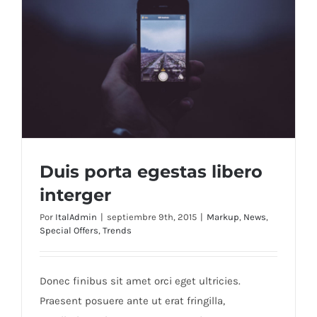
Duis porta egestas libero
interger
Por
ItalAdmin
|
septiembre 9th, 2015
|
Markup
,
News
,
Special Offers
,
Trends
Duis porta egestas libero interger
Donec finibus sit amet orci eget ultricies.
Praesent posuere ante ut erat fringilla,