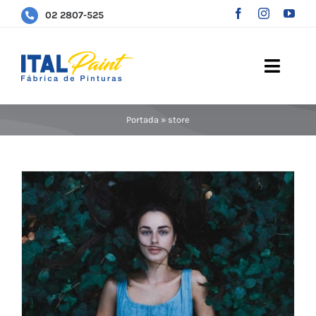
Saltar
02 2807-525
al
contenido
Toggle
Naviga
Quienes Somos
Portada
»
store
Productos
Contactos