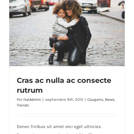
Cras ac nulla ac consecte
rutrum
Por
ItalAdmin
|
septiembre 9th, 2015
|
Coupons
,
News
,
Trends
Cras ac nulla ac consecte rutrum
Donec finibus sit amet orci eget ultricies.