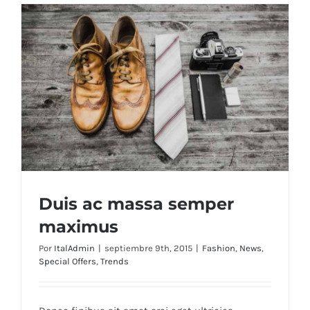
Duis ac massa semper
maximus
Por
ItalAdmin
|
septiembre 9th, 2015
|
Fashion
,
News
,
Special Offers
,
Trends
Duis ac massa semper maximus